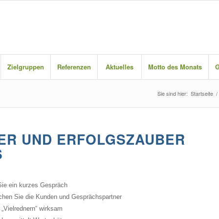
Zielgruppen
Referenzen
Aktuelles
Motto des Monats
G
Sie sind hier:
Startseite
/
ER UND ERFOLGSZAUBER
S
 Sie ein kurzes Gespräch
chen Sie die Kunden und Gesprächspartner
 „Vielrednern“ wirksam