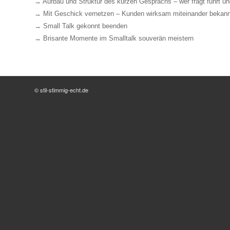
→ Aufbau und Struktur des kurzen Gesprächs – wer frägt führt un
→ Mit Geschick vernetzen – Kunden wirksam miteinander beka
→ Small Talk gekonnt beenden
→ Brisante Momente im Smalltalk souverän meistern
© stil-stimmig-echt.de