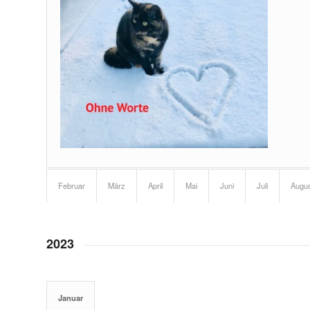
Februar
März
April
Mai
Juni
Juli
Augu
2023
Januar