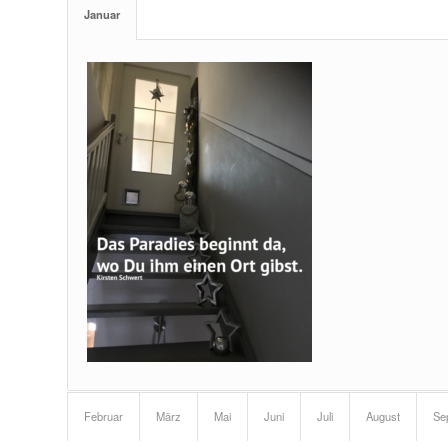
Januar
Februar
März
Mai
Juni
Juli
August
Se