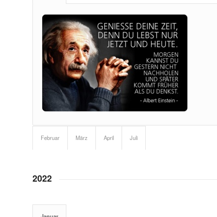
Februar
März
April
Juli
2022
Januar