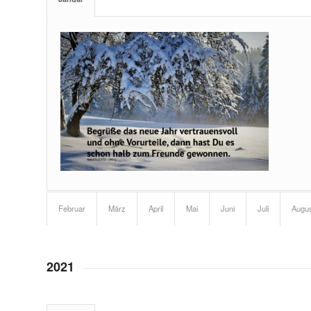
Februar
März
April
Mai
Juni
Juli
Augu
2021