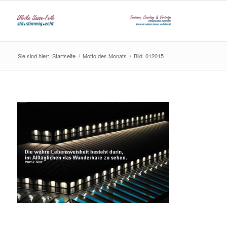
Sie sind hier:
Startseite
/
Motto des Monats
/
Bild_012015