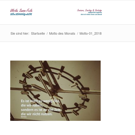
Sie sind hier:
Startseite
/
Motto des Monats
/
Motto-01_2018