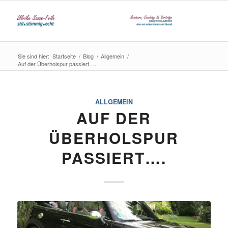
Sie sind hier:
Startseite
/
Blog
/
Allgemein
/
Auf der Überholspur passiert….
ALLGEMEIN
AUF DER
ÜBERHOLSPUR
PASSIERT….