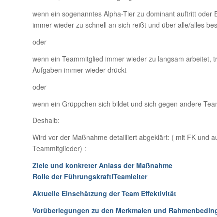
wenn ein sogenanntes Alpha-Tier zu dominant auftritt ode
immer wieder zu schnell an sich reißt und über alle/alles 
oder
wenn ein Teammitglied immer wieder zu langsam arbeitet, tr
Aufgaben immer wieder drückt
oder
wenn ein Grüppchen sich bildet und sich gegen andere Tea
Deshalb:
Wird vor der Maßnahme detailliert abgeklärt: ( mit FK und a
Teammitglieder) :
Z
i
ele und konkreter Anlass der Maßnahme
Rolle der Führungskraft
l
T
eamleiter
Aktue
l
le Einschätzung der
T
eam Effektivität
Vorüberlegungen zu den
M
erkmalen un
d
Rahmenbeding