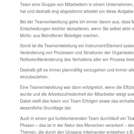
Team eine Gruppe von Mitarbeitern in einem Unternehmen
hat und deshalb eng abgestimmt arbeitet um diese Aufgabe z
Bei der Teamentwicklung gehe ich immer davon aus, dass M
Entscheidungen leichter akzeptieren, wenn Sie selbst aktiv 
Motto: aus Betroffenen Beteiligte machen.
Somit ist die Teamentwicklung ein Instrument/Element syst
Veränderung von Prozessen und Strukturen der Organisatio
ReflexionNeränderung des Verhaltens aller am Prozess bete
Deshalb gilt es immer planmäßig vorzugehen und immer alle 
einzubeziehen.
Eine Teamentwicklung war dann erfolgreich, wenn die Effizien
wurde und die Arbeitszufriedenheit der Mitarbeiter steigt sow
Dabei stellt das feiern von Team Erfolgen sowie das einhal
wesentliche Grundlage dar.
Auch in einem gut funktionierenden Team durchläuft ein T
Phasen – das ist in der Natur des Menschen verankert – den
Themen, die durch den Umgang miteinander entstehen z.B.