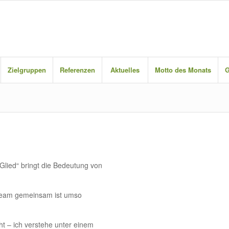
Zielgruppen
Referenzen
Aktuelles
Motto des Monats
G
Glied“ bringt die Bedeutung von
s Team gemeinsam ist umso
ht – ich verstehe unter einem