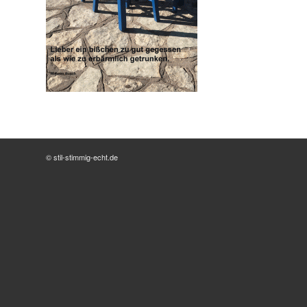
© stil-stimmig-echt.de